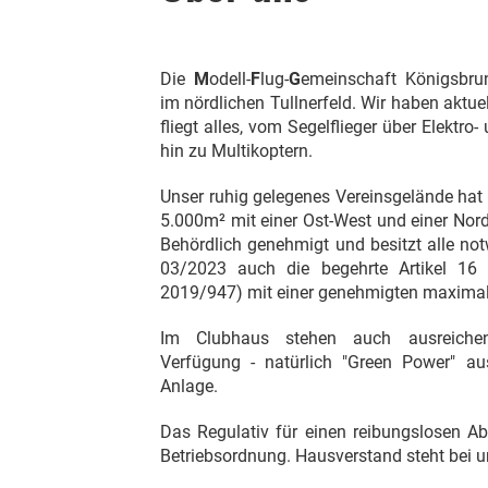
Die
M
odell-
F
lug-
G
emeinschaft Königsbrun
im nördlichen Tullnerfeld. Wir haben aktuel
fliegt alles, vom Segelflieger über Elektro
hin zu Multikoptern.
Unser ruhig gelegenes Vereinsgelände hat
5.000m² mit einer Ost-West und einer Nord-
Behördlich genehmigt und besitzt alle no
03/2023 auch die begehrte Artikel 16 
2019/947) mit einer genehmigten maxima
Im Clubhaus stehen auch ausreichen
Verfügung - natürlich "Green Power" au
Anlage.
Das Regulativ für einen reibungslosen Abl
Betriebsordnung. Hausverstand steht bei un